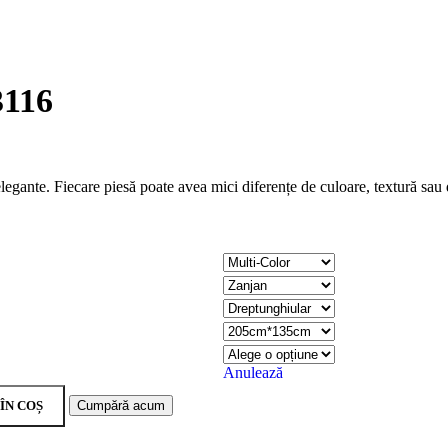
3116
 elegante. Fiecare piesă poate avea mici diferențe de culoare, textură sa
Anulează
ÎN COȘ
Cumpără acum