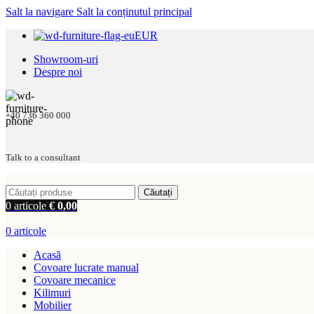
Salt la navigare
Salt la conținutul principal
EUR
Showroom-uri
Despre noi
+40 736 360 000
Talk to a consultant
Căutați
0
articole
€
0,00
0
articole
Acasă
Covoare lucrate manual
Covoare mecanice
Kilimuri
Mobilier