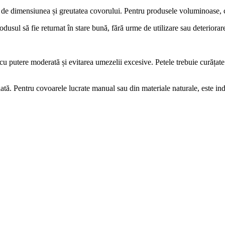
ie de dimensiunea și greutatea covorului. Pentru produsele voluminoase, co
dusul să fie returnat în stare bună, fără urme de utilizare sau deteriorar
 putere moderată și evitarea umezelii excesive. Petele trebuie curățate câ
ă. Pentru covoarele lucrate manual sau din materiale naturale, este ind