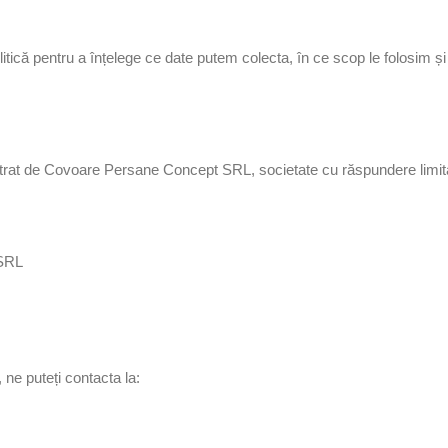
itică pentru a înțelege ce date putem colecta, în ce scop le folosim și 
trat de Covoare Persane Concept SRL, societate cu răspundere limitat
 SRL
, ne puteți contacta la: