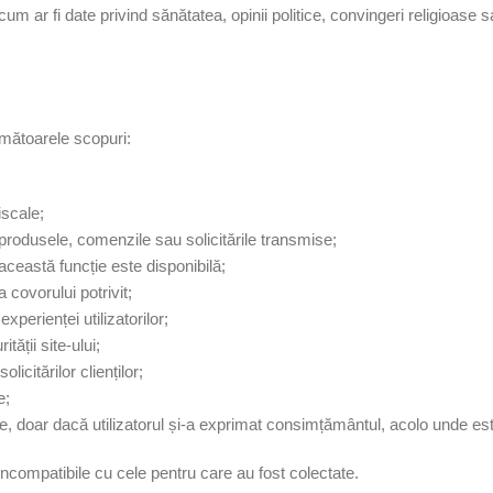
um ar fi date privind sănătatea, opinii politice, convingeri religioase s
rmătoarele scopuri:
iscale;
 produsele, comenzile sau solicitările transmise;
această funcție este disponibilă;
 covorului potrivit;
experienței utilizatorilor;
tății site-ului;
olicitărilor clienților;
e;
, doar dacă utilizatorul și-a exprimat consimțământul, acolo unde est
ncompatibile cu cele pentru care au fost colectate.