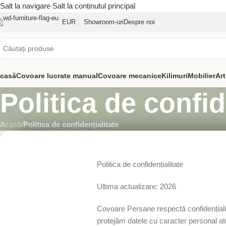
Salt la navigare
Salt la conținutul principal
EUR
Showroom-uri
Despre noi
casă
Covoare lucrate manual
Covoare mecanice
Kilimuri
Mobilier
Art
Politica de confid
Acasă
/
Politica de confidențialitate
Politica de confidențialitate
Ultima actualizare: 2026
Covoare Persane respectă confidențialita
protejăm datele cu caracter personal atu