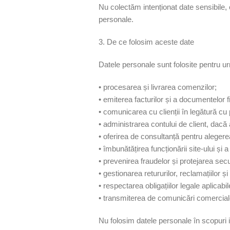
Nu colectăm intenționat date sensibile, c
personale.
3. De ce folosim aceste date
Datele personale sunt folosite pentru u
• procesarea și livrarea comenzilor;
• emiterea facturilor și a documentelor f
• comunicarea cu clienții în legătură cu
• administrarea contului de client, dacă 
• oferirea de consultanță pentru alegerea
• îmbunătățirea funcționării site-ului și a 
• prevenirea fraudelor și protejarea securi
• gestionarea retururilor, reclamațiilor și s
• respectarea obligațiilor legale aplicabil
• transmiterea de comunicări comerciale
Nu folosim datele personale în scopuri i