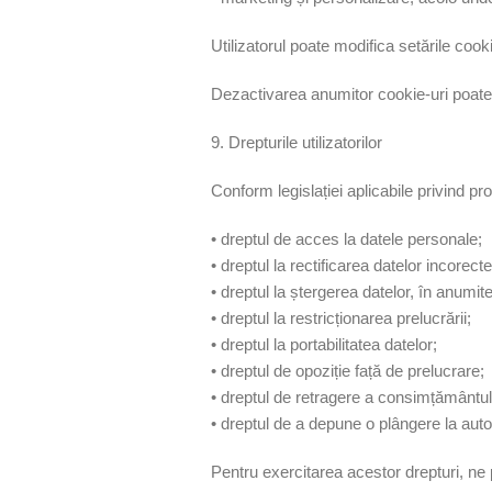
Utilizatorul poate modifica setările coo
Dezactivarea anumitor cookie-uri poate a
9. Drepturile utilizatorilor
Conform legislației aplicabile privind pr
• dreptul de acces la datele personale;
• dreptul la rectificarea datelor incorec
• dreptul la ștergerea datelor, în anumite
• dreptul la restricționarea prelucrării;
• dreptul la portabilitatea datelor;
• dreptul de opoziție față de prelucrare;
• dreptul de retragere a consimțământu
• dreptul de a depune o plângere la auto
Pentru exercitarea acestor drepturi, ne p