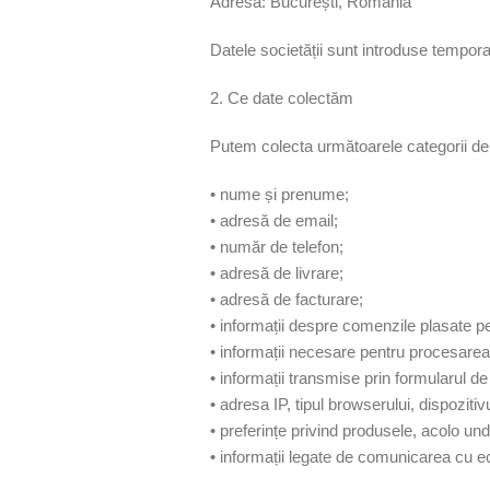
Adresă: București, România
Datele societății sunt introduse temporar
2. Ce date colectăm
Putem colecta următoarele categorii de d
• nume și prenume;
• adresă de email;
• număr de telefon;
• adresă de livrare;
• adresă de facturare;
• informații despre comenzile plasate pe
• informații necesare pentru procesarea p
• informații transmise prin formularul de
• adresa IP, tipul browserului, dispozitivul
• preferințe privind produsele, acolo u
• informații legate de comunicarea cu e