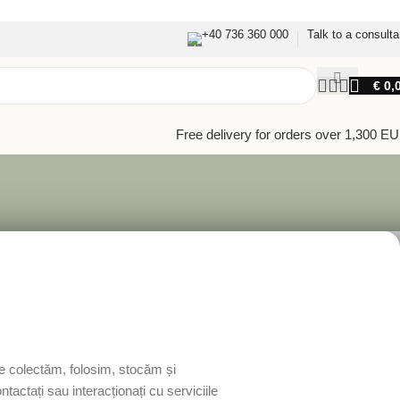
+40 736 360 000
Talk to a consulta
€
0,
Free delivery for orders over 1,300 E
are colectăm, folosim, stocăm și
actați sau interacționați cu serviciile