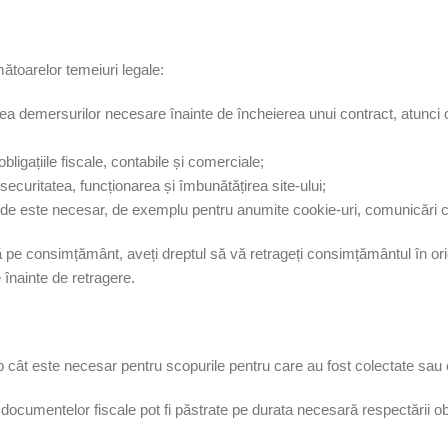
toarelor temeiuri legale:
ea demersurilor necesare înainte de încheierea unui contract, atunci 
 obligațiile fiscale, contabile și comerciale;
 securitatea, funcționarea și îmbunătățirea site-ului;
unde este necesar, de exemplu pentru anumite cookie-uri, comunicări 
ă pe consimțământ, aveți dreptul să vă retrageți consimțământul în or
e înainte de retragere.
p cât este necesar pentru scopurile pentru care au fost colectate sau
 documentelor fiscale pot fi păstrate pe durata necesară respectării oblig