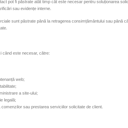
ct pot fi păstrate atât timp cât este necesar pentru soluționarea solic
ificări sau evidențe interne.
erciale sunt păstrate până la retragerea consimțământului sau până 
ate.
ci când este necesar, către:
entenanță web;
abilitate;
ministrare a site-ului;
ie legală;
a comenzilor sau prestarea serviciilor solicitate de client.