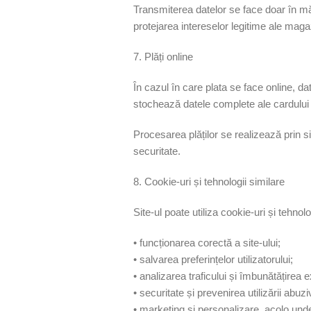
Transmiterea datelor se face doar în mă
protejarea intereselor legitime ale maga
7. Plăți online
În cazul în care plata se face online, da
stochează datele complete ale cardului
Procesarea plăților se realizează prin sis
securitate.
8. Cookie-uri și tehnologii similare
Site-ul poate utiliza cookie-uri și tehnolo
• funcționarea corectă a site-ului;
• salvarea preferințelor utilizatorului;
• analizarea traficului și îmbunătățirea e
• securitate și prevenirea utilizării abuzi
• marketing și personalizare, acolo unde