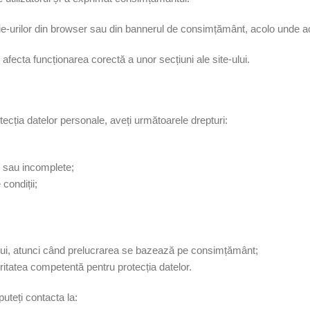
kie-urilor din browser sau din bannerul de consimțământ, acolo unde ac
fecta funcționarea corectă a unor secțiuni ale site-ului.
otecția datelor personale, aveți următoarele drepturi:
te sau incomplete;
 condiții;
lui, atunci când prelucrarea se bazează pe consimțământ;
ritatea competentă pentru protecția datelor.
uteți contacta la: