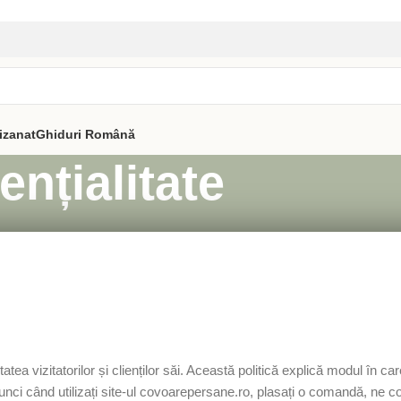
izanat
Ghiduri
Română
ențialitate
tea vizitatorilor și clienților săi. Această politică explică modul în c
nci când utilizați site-ul covoarepersane.ro, plasați o comandă, ne cont