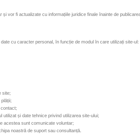
 și vor fi actualizate cu informațiile juridice finale înainte de public
ate cu caracter personal, în funcție de modul în care utilizați site-ul:
 site;
lății;
 contact;
 utilizat și date tehnice privind utilizarea site-ului;
nde acestea sunt comunicate voluntar;
chipa noastră de suport sau consultanță.