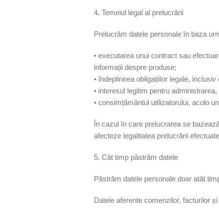
4. Temeiul legal al prelucrării
Prelucrăm datele personale în baza urmă
• executarea unui contract sau efectuar
informații despre produse;
• îndeplinirea obligațiilor legale, inclusiv
• interesul legitim pentru administrarea,
• consimțământul utilizatorului, acolo 
În cazul în care prelucrarea se bazeaz
afecteze legalitatea prelucrării efectuat
5. Cât timp păstrăm datele
Păstrăm datele personale doar atât tim
Datele aferente comenzilor, facturilor și