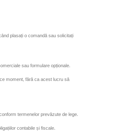
când plasați o comandă sau solicitați
comerciale sau formulare opționale.
ice moment, fără ca acest lucru să
 conform termenelor prevăzute de lege.
ațiilor contabile și fiscale.