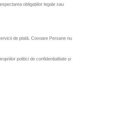
spectarea obligațiilor legale sau
e servicii de plată. Covoare Persane nu
riilor politici de confidențialitate și