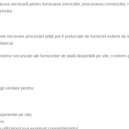
sura necesară pentru furnizarea serviciilor, procesarea comenzilor, re
zinului.
tele necesare procesării plății pot fi prelucrate de furnizorii externi d
 bancar.
teme securizate ale furnizorilor de plată disponibili pe site, conform prop
gii similare pentru:
xperienței pe site;
ve;
 utilizatorul și-a exprimat consimțământul.