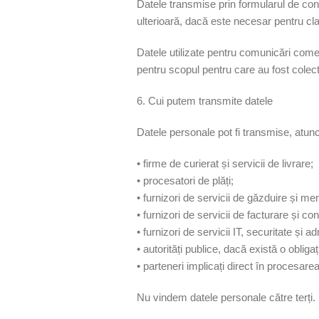
Datele transmise prin formularul de conta
ulterioară, dacă este necesar pentru clar
Datele utilizate pentru comunicări com
pentru scopul pentru care au fost colect
6. Cui putem transmite datele
Datele personale pot fi transmise, atun
• firme de curierat și servicii de livrare;
• procesatori de plăți;
• furnizori de servicii de găzduire și m
• furnizori de servicii de facturare și cont
• furnizori de servicii IT, securitate și ad
• autorități publice, dacă există o obligaț
• parteneri implicați direct în procesare
Nu vindem datele personale către terți.