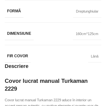
FORMĂ
Dreptunghiular
DIMENSIUNE
160cm*125cm
FIR COVOR
Lână
Descriere
Covor lucrat manual Turkaman
2229
Covor lucrat manual Turkaman 2229 aduce în interior un
accent persan autentic, cu motive elegante și nuanțe ușor de