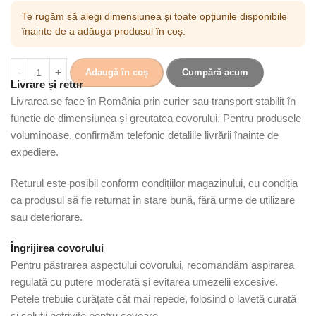
Te rugăm să alegi dimensiunea și toate opțiunile disponibile
înainte de a adăuga produsul în coș.
Adaugă în coș
Cumpără acum
Livrare și retur
Livrarea se face în România prin curier sau transport stabilit în
funcție de dimensiunea și greutatea covorului. Pentru produsele
voluminoase, confirmăm telefonic detaliile livrării înainte de
expediere.
Returul este posibil conform condițiilor magazinului, cu condiția
ca produsul să fie returnat în stare bună, fără urme de utilizare
sau deteriorare.
Îngrijirea covorului
Pentru păstrarea aspectului covorului, recomandăm aspirarea
regulată cu putere moderată și evitarea umezelii excesive.
Petele trebuie curățate cât mai repede, folosind o lavetă curată
și soluții potrivite pentru covoare.