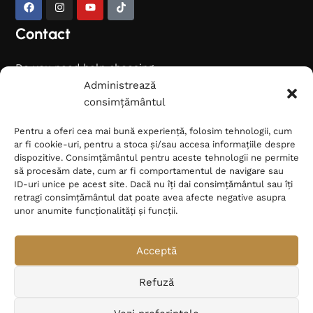
Contact
Do you need help choosing
the right rug?
Administrează
Contact us and we will
consimțământul
provide you with
Pentru a oferi cea mai bună experiență, folosim tehnologii, cum
consultation.
ar fi cookie-uri, pentru a stoca și/sau accesa informațiile despre
dispozitive. Consimțământul pentru aceste tehnologii ne permite
Phone: +40 736 360 000
să procesăm date, cum ar fi comportamentul de navigare sau
Email:
ID-uri unice pe acest site. Dacă nu îți dai consimțământul sau îți
contact@covoarepersane.ro
retragi consimțământul dat poate avea afecte negative asupra
Bucharest, Romania
unor anumite funcționalități și funcții.
Acceptă
© 2026 Covoare Persane. Toate drepturile rezervate.
Refuză
English
Română