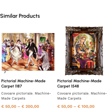
Similar Products
Pictorial Machine-Made
Pictorial Machine-Made
Carpet 1187
Carpet 1548
Covoare pictoriale
,
Machine-
Covoare pictoriale
,
Machine-
Made Carpets
Made Carpets
€
50,00
–
€
200,00
€
50,00
–
€
100,00