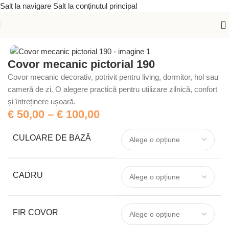
Salt la navigare
Salt la conținutul principal
Prima pagină
/
Covoare mecanice
/
Covoare pictoriale
Covor mecanic pictorial 190
Covor mecanic decorativ, potrivit pentru living, dormitor, hol sau
cameră de zi. O alegere practică pentru utilizare zilnică, confort
și întreținere ușoară.
€
50,00
–
€
100,00
CULOARE DE BAZĂ
CADRU
FIR COVOR