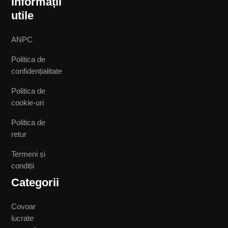
Informații
utile
ANPC
Politica de
confidențialitate
Politica de
cookie-uri
Politica de
retur
Termeni și
condiții
Categorii
Covoar
lucrate