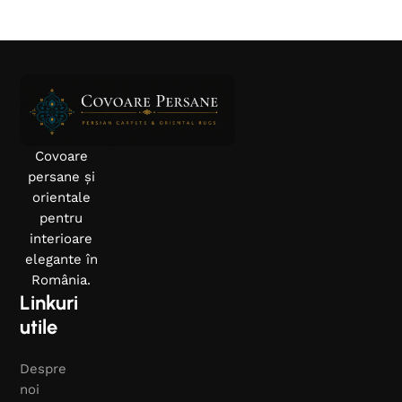
Covoare
persane și
orientale
pentru
interioare
elegante în
România.
Linkuri
utile
Despre
noi