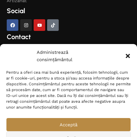
Artizanat
Social
Contact
Ai nevoie de ajutor pentru
Administrează
alegerea covorului potrivit?
consimțământul
Contactează-ne și îți
Pentru a oferi cea mai bună experiență, folosim tehnologii, cum
oferim consultanță.
ar fi cookie-uri, pentru a stoca și/sau accesa informațiile despre
dispozitive. Consimțământul pentru aceste tehnologii ne permite
Telefon: +40 736 360 000
să procesăm date, cum ar fi comportamentul de navigare sau
Email:
ID-uri unice pe acest site. Dacă nu îți dai consimțământul sau îți
contact@covoarepersane.ro
retragi consimțământul dat poate avea afecte negative asupra
București, România
unor anumite funcționalități și funcții.
Acceptă
© 2026 Covoare Persane. Toate drepturile rezervate.