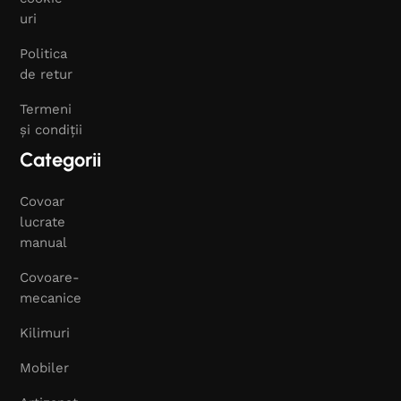
uri
Politica
de retur
Termeni
și condiții
Categorii
Covoar
lucrate
manual
Covoare-
mecanice
Kilimuri
Mobiler