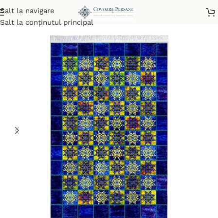
Salt la navigare
Prima pagină
/
Covoare mecanice
/
Modern
Salt la conținutul principal