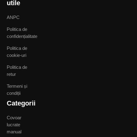
utile
ANPC
Politica de
confidențialitate
Politica de
cookie-uri
Politica de
retur
Termeni și
condiții
Categorii
Covoar
lucrate
manual