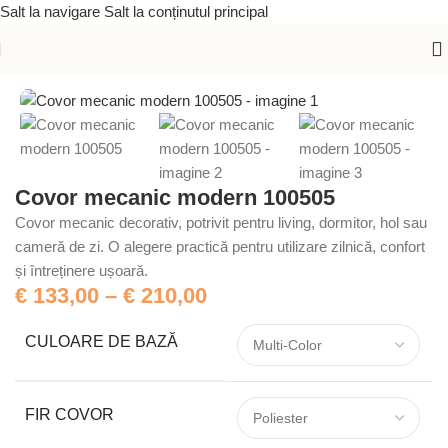
Salt la navigare
Salt la conținutul principal
Prima pagină
/
Covoare mecanice
/
Modern
Covor mecanic modern 100505
Covor mecanic decorativ, potrivit pentru living, dormitor, hol sau
cameră de zi. O alegere practică pentru utilizare zilnică, confort
și întreținere ușoară.
€
133,00
–
€
210,00
CULOARE DE BAZĂ
FIR COVOR