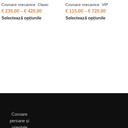
Covoare mecanice
,
Clasic
Covoare mecanice
,
VIP
€
235,00
–
€
420,00
€
115,00
–
€
720,00
Selectează opțiunile
Selectează opțiunile
Covoare
persane și
orientale