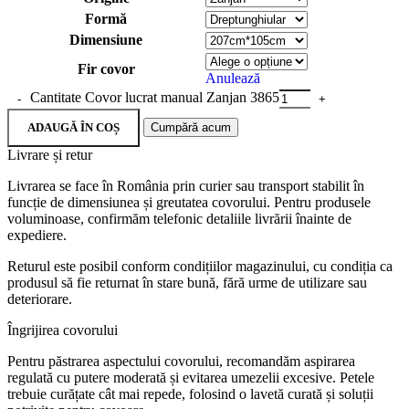
Formă
Dimensiune
Fir covor
Anulează
Cantitate Covor lucrat manual Zanjan 3865
ADAUGĂ ÎN COȘ
Cumpără acum
Livrare și retur
Livrarea se face în România prin curier sau transport stabilit în
funcție de dimensiunea și greutatea covorului. Pentru produsele
voluminoase, confirmăm telefonic detaliile livrării înainte de
expediere.
Returul este posibil conform condițiilor magazinului, cu condiția ca
produsul să fie returnat în stare bună, fără urme de utilizare sau
deteriorare.
Îngrijirea covorului
Pentru păstrarea aspectului covorului, recomandăm aspirarea
regulată cu putere moderată și evitarea umezelii excesive. Petele
trebuie curățate cât mai repede, folosind o lavetă curată și soluții