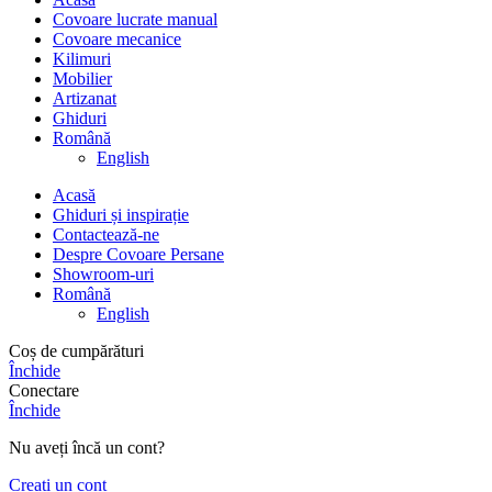
Covoare lucrate manual
Covoare mecanice
Kilimuri
Mobilier
Artizanat
Ghiduri
Română
English
Acasă
Ghiduri și inspirație
Contactează-ne
Despre Covoare Persane
Showroom-uri
Română
English
Coș de cumpărături
Închide
Conectare
Închide
Nu aveți încă un cont?
Creați un cont