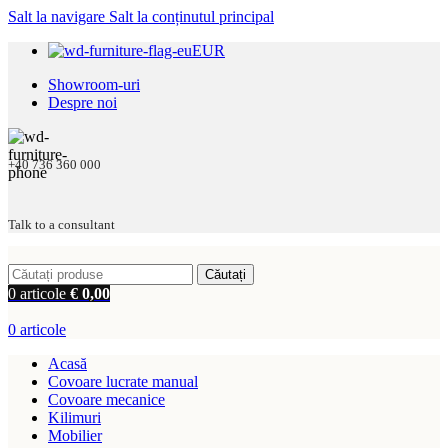
Salt la navigare
Salt la conținutul principal
EUR
Showroom-uri
Despre noi
+40 736 360 000
Talk to a consultant
Căutați
0
articole
€
0,00
0
articole
Acasă
Covoare lucrate manual
Covoare mecanice
Kilimuri
Mobilier