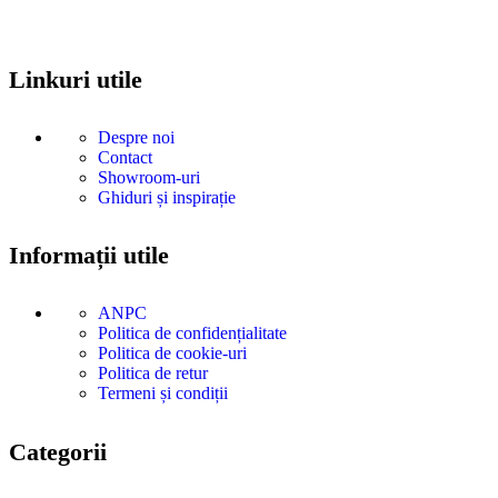
Covoare persane și orientale pentru interioare elegante în România.
Linkuri utile
Despre noi
Contact
Showroom-uri
Ghiduri și inspirație
Informații utile
ANPC
Politica de confidențialitate
Politica de cookie-uri
Politica de retur
Termeni și condiții
Categorii