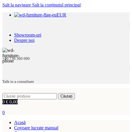
Salt la navigare
Salt la conținutul principal
EUR
Showroom-uri
Despre noi
+40 736 360 000
Talk to a consultant
Căutați
0
€
0,00
0
Acasă
Covoare lucrate manual