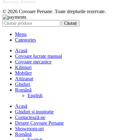
București, România
© 2026 Covoare Persane. Toate drepturile rezervate.
Căutați
Menu
Categories
Acasă
Covoare lucrate manual
Covoare mecanice
Kilimuri
Mobilier
Artizanat
Ghiduri
Română
English
Acasă
Ghiduri și inspirație
Contactează-ne
Despre Covoare Persane
Showroom-uri
Română
English