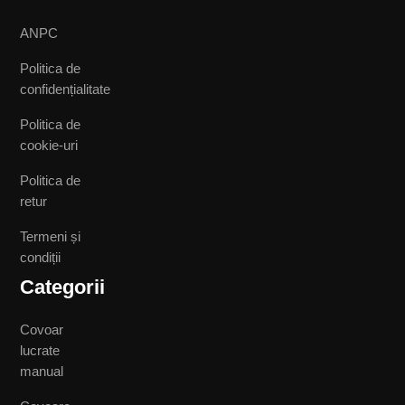
ANPC
Politica de
confidențialitate
Politica de
cookie-uri
Politica de
retur
Termeni și
condiții
Categorii
Covoar
lucrate
manual