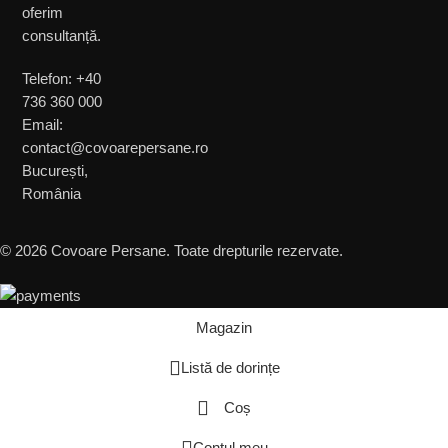
oferim
consultanță.
Telefon: +40
736 360 000
Email:
contact@covoarepersane.ro
București,
România
© 2026 Covoare Persane. Toate drepturile rezervate.
Magazin
Listă de dorințe
Coș
Contul meu