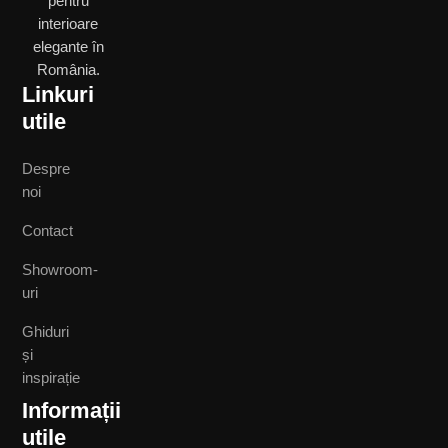
pentru
interioare
elegante în
România.
Linkuri
utile
Despre
noi
Contact
Showroom-
uri
Ghiduri
și
inspirație
Informații
utile