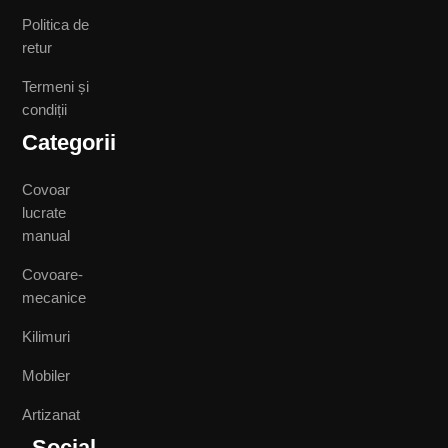
Politica de
retur
Termeni și
condiții
Categorii
Covoar
lucrate
manual
Covoare-
mecanice
Kilimuri
Mobiler
Artizanat
Social