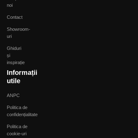
noi
Contact
Showroom-
uri
Ghiduri
și
inspirație
Informații
utile
ANPC
Politica de
confidențialitate
Politica de
cookie-uri