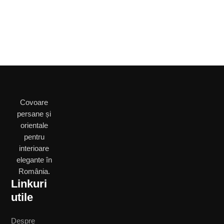
Covoare
persane și
orientale
pentru
interioare
elegante în
România.
Linkuri
utile
Despre