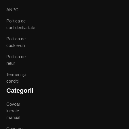
ANPC
Politica de
confidențialitate
Politica de
cookie-uri
Politica de
retur
Termeni și
condiții
Categorii
Covoar
lucrate
manual
Covoare-