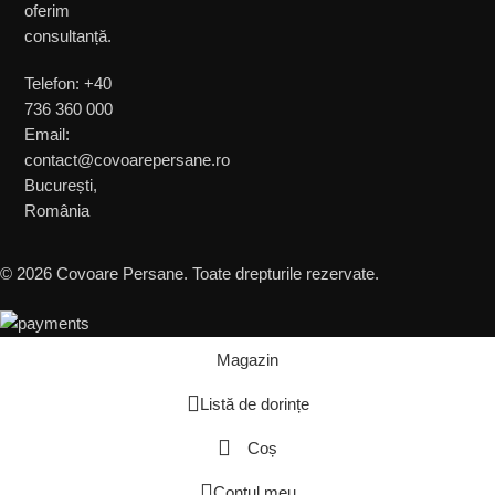
oferim
consultanță.
Telefon: +40
736 360 000
Email:
contact@covoarepersane.ro
București,
România
© 2026 Covoare Persane. Toate drepturile rezervate.
Magazin
Listă de dorințe
Coș
Contul meu