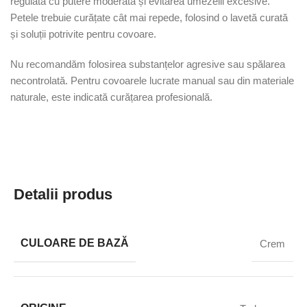
regulată cu putere moderată și evitarea umezelii excesive.
Petele trebuie curățate cât mai repede, folosind o lavetă curată
și soluții potrivite pentru covoare.
Nu recomandăm folosirea substanțelor agresive sau spălarea
necontrolată. Pentru covoarele lucrate manual sau din materiale
naturale, este indicată curățarea profesională.
Detalii produs
CULOARE DE BAZĂ
Crem