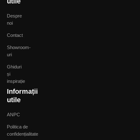
utile
Despre
noi
Contact
Showroom-
uri
Ghiduri
și
inspirație
Informații
utile
ANPC
Politica de
confidențialitate