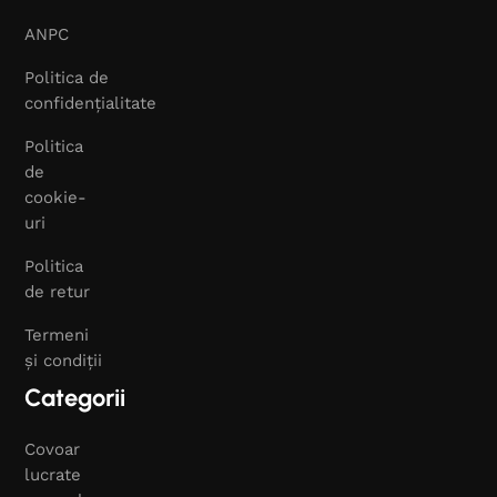
ANPC
Politica de
confidențialitate
Politica
de
cookie-
uri
Politica
de retur
Termeni
și condiții
Categorii
Covoar
lucrate