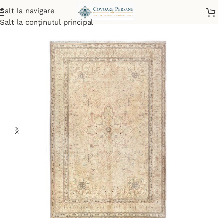
Salt la navigare
Prima pagină
/
Covoare lucrate manual
/
Covoare orientale
Salt la conținutul principal