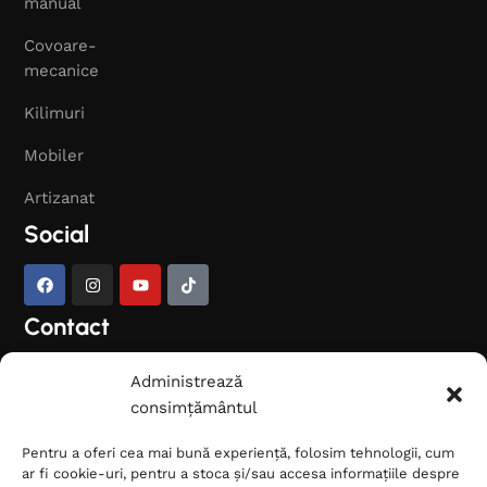
manual
Covoare-
mecanice
Kilimuri
Mobiler
Artizanat
Social
Contact
Ai nevoie de ajutor pentru
Administrează
alegerea covorului potrivit?
consimțământul
Contactează-ne și îți
Pentru a oferi cea mai bună experiență, folosim tehnologii, cum
oferim consultanță.
ar fi cookie-uri, pentru a stoca și/sau accesa informațiile despre