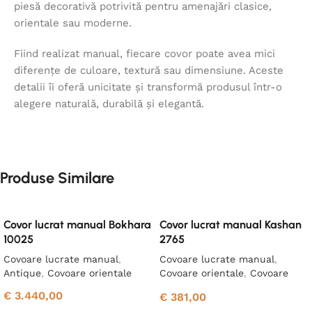
piesă decorativă potrivită pentru amenajări clasice,
orientale sau moderne.
Fiind realizat manual, fiecare covor poate avea mici
diferențe de culoare, textură sau dimensiune. Aceste
detalii îi oferă unicitate și transformă produsul într-o
alegere naturală, durabilă și elegantă.
Produse Similare
Covor lucrat manual Bokhara
Covor lucrat manual Kashan
10025
2765
Covoare lucrate manual
,
Covoare lucrate manual
,
Antique
,
Covoare orientale
Covoare orientale
,
Covoare
tradiţional
€
3.440,00
€
381,00