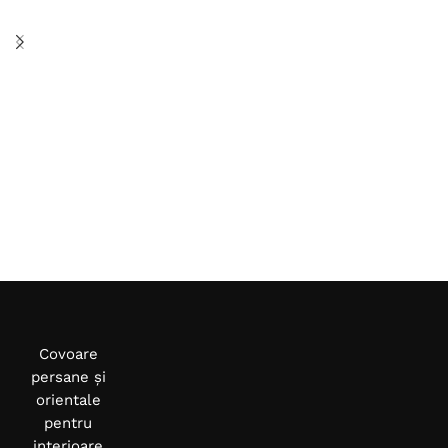
Selectează opțiunile
Selectează opțiunile
Covoare
persane și
orientale
pentru
interioare