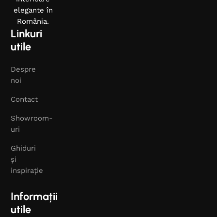
elegante în
România.
Linkuri
utile
Despre
noi
Contact
Showroom-
uri
Ghiduri
și
inspirație
Informații
utile