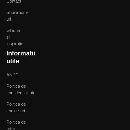
Contact
Showroom-
uri
Ghiduri
și
inspirație
Informații
utile
ANPC
Politica de
confidențialitate
Politica de
cookie-uri
Politica de
retur