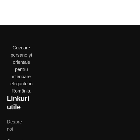
Covoare
persane și
orientale
pentru
interioare
elegante în
România.
Linkuri
utile
Despre
noi