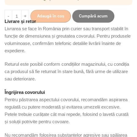
Adaugă în coș
Cumpără acum
Livrare și retur
Livrarea se face în România prin curier sau transport stabilit în
funcție de dimensiunea și greutatea covorului. Pentru produsele
voluminoase, confirmăm telefonic detaliile livrării înainte de
expediere.
Returul este posibil conform condițiilor magazinului, cu condiția
ca produsul să fie returnat în stare bună, fără urme de utilizare
sau deteriorare.
Îngrijirea covorului
Pentru păstrarea aspectului covorului, recomandăm aspirarea
regulată cu putere moderată și evitarea umezelii excesive.
Petele trebuie curățate cât mai repede, folosind o lavetă curată
și soluții potrivite pentru covoare.
Nu recomandăm folosirea substanțelor agresive sau spălarea