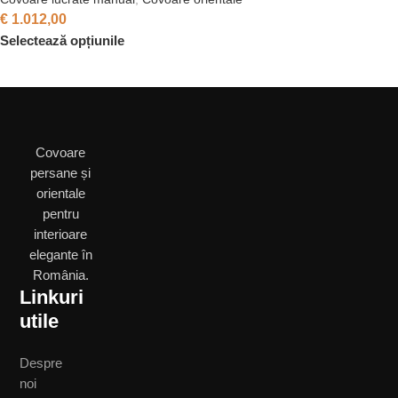
€
1.012,00
Selectează opțiunile
Covoare
persane și
orientale
pentru
interioare
elegante în
România.
Linkuri
utile
Despre
noi