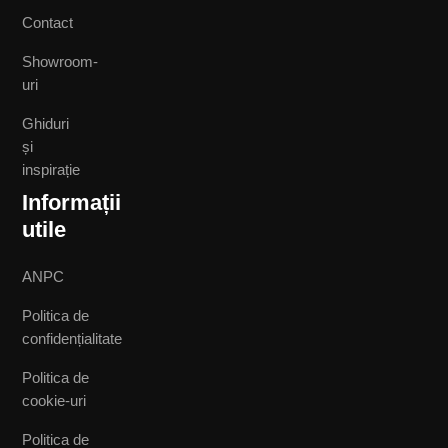
Contact
Showroom-
uri
Ghiduri
și
inspirație
Informații
utile
ANPC
Politica de
confidențialitate
Politica de
cookie-uri
Politica de