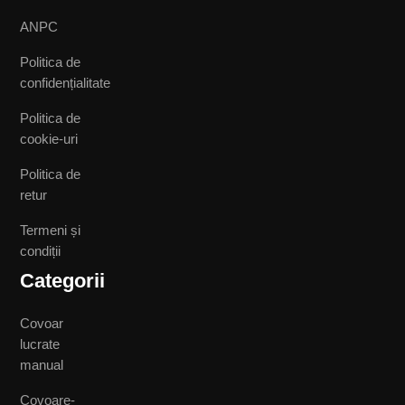
ANPC
Politica de
confidențialitate
Politica de
cookie-uri
Politica de
retur
Termeni și
condiții
Categorii
Covoar
lucrate
manual
Covoare-