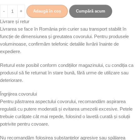
Adaugă în coș
Cumpără acum
Livrare și retur
Livrarea se face în România prin curier sau transport stabilit în
funcție de dimensiunea și greutatea covorului. Pentru produsele
voluminoase, confirmăm telefonic detaliile livrării înainte de
expediere.
Returul este posibil conform condițiilor magazinului, cu condiția ca
produsul să fie returnat în stare bună, fără urme de utilizare sau
deteriorare.
Îngrijirea covorului
Pentru păstrarea aspectului covorului, recomandăm aspirarea
regulată cu putere moderată și evitarea umezelii excesive. Petele
trebuie curățate cât mai repede, folosind o lavetă curată și soluții
potrivite pentru covoare.
Nu recomandăm folosirea substanțelor agresive sau spălarea