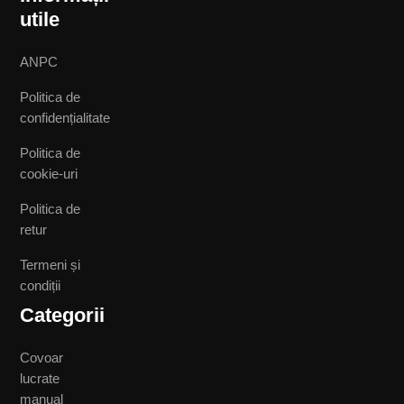
utile
ANPC
Politica de
confidențialitate
Politica de
cookie-uri
Politica de
retur
Termeni și
condiții
Categorii
Covoar
lucrate
manual